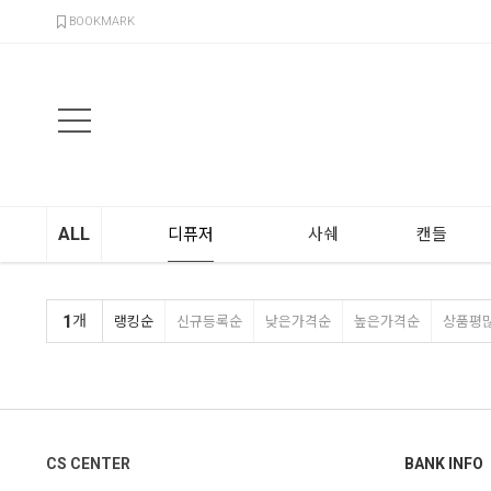
검색
BOOKMARK
ALL
디퓨저
사쉐
캔들
1
개
랭킹순
신규등록순
낮은가격순
높은가격순
상품평
CS CENTER
BANK INFO