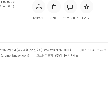
1-00-029692
아로미제이)
MYPAGE
CART
CS CENTER
EVENT
2326번길 4 (강릉과학산업진흥원) 강릉SW융합센터 303호
전화 :
010-4892-7576
(
aromej@naver.com
)
호스팅 제공자 :
(주)가비아씨엔에스