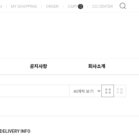
N
MY SHOPPING
ORDER
CART
CS CENTER
0
공지사항
회사소개
DELIVERY INFO