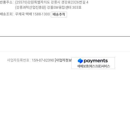
반품주소 :
(25570)강원특별자치도 강릉시 경강로2326번길 4
(강릉과학산업진흥원) 강를SW융합센터 303호
배송조회 : 우체국 택배 1588-1300
배송추적
사업자등록번호 :
159-07-02390
[사업자정보확인]