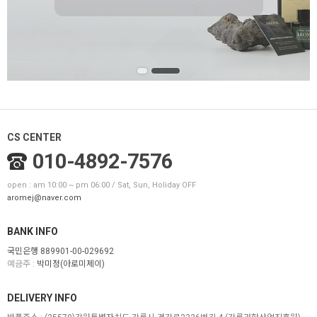
CS CENTER
010-4892-7576
open : am 10:00 ~ pm 06:00 / Sat, Sun, Holiday OFF
aromej@naver.com
BANK INFO
국민은행 889901-00-029692
예금주 :
박미정(아로미제이)
DELIVERY INFO