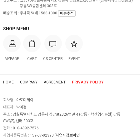
반품주소 :
(25570)강원특별자치도 강릉시 경강로2326번길 4 (강릉과학산업진흥원)
강를SW융합센터 303호
배송조회 : 우체국 택배 1588-1300
배송추적
SHOP MENU
MYPAGE
CART
CS CENTER
EVENT
HOME
COMPANY
AGREEMENT
PRIVACY POLICY
회사명 :
아로미제이
대표자 :
박미정
주소 :
강원특별자치도 강릉시 경강로2326번길 4 (강릉과학산업진흥원) 강릉
SW융합센터 303호
전화 :
010-4892-7576
사업자등록번호 :
159-07-02390
[사업자정보확인]